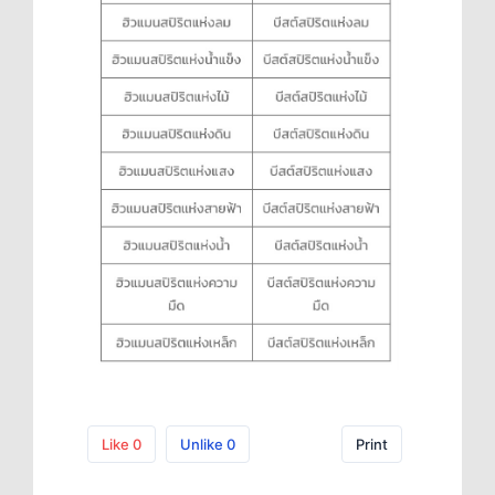
Like
0
Unlike
0
Print