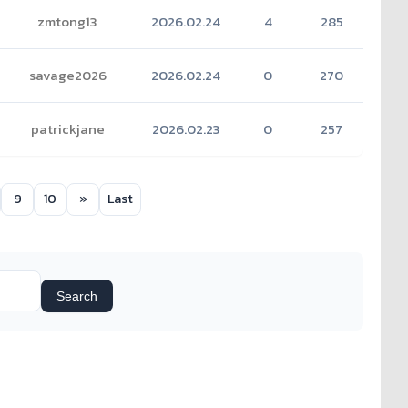
zmtong13
2026.02.24
4
285
savage2026
2026.02.24
0
270
patrickjane
2026.02.23
0
257
9
10
»
Last
Search