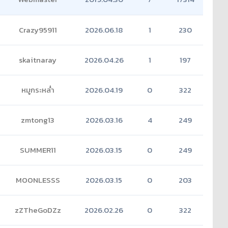
Crazy95911
2026.06.18
1
230
skaitnaray
2026.04.26
1
197
หมูกระหล่ำ
2026.04.19
0
322
zmtong13
2026.03.16
4
249
SUMMER11
2026.03.15
0
249
MOONLESSS
2026.03.15
0
203
zZTheGoDZz
2026.02.26
0
322