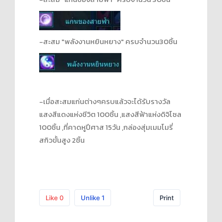
-สะสม "พลังงานหยินหยาง" ครบจำนวน30ชิ้น
-เมื่อสะสมแก่นต่างๆครบแล้วจะได้รับรางวัล
แสงสีแดงแห่งชีวิต 100ชิ้น ,แสงสีฟ้าแห่งดิจิโซล
100ชิ้น ,ที่คาดหูปีศาส 15วัน ,กล่องสุ่มเมมโมรี่
สกิวขั้นสูง 2ชิ้น
Like
0
Unlike
1
Print