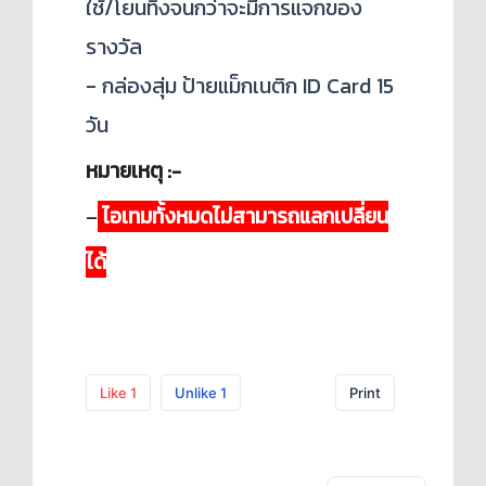
ใช้/โยนทิ้งจนกว่าจะมีการแจกของ
รางวัล
- กล่องสุ่ม ป้ายแม็กเนติก ID Card 15
วัน
หมายเหตุ :-
–
ไอเทมทั้งหมดไม่สามารถแลกเปลี่ยน
ได้
Like
1
Unlike
1
Print