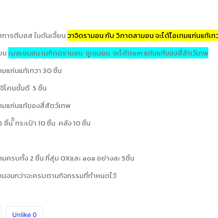
นทำการตีบอส ในดันเจี้ยน
วาจิดรามอน กับ วิภาดลามอน จะได้ไอเทมแก่นแท้เ
้ยน
เบลเซมอน เมกิดดรามอน ซูเซมอน จะได้item แก่นแท้ของสี่สัตว์เทพ
มแก่นแท้เทวา 30 ชิ้น
ิโคนชั้นดี 5 ชิ้น
มแก่นแท้ของสี่สัตว์เทพ
ชิ้น ิิกระเป๋า 10 ชิ้น คลัง 10 ชิ้น
ครบทั้ง 2 ชิ้น ที่สุ่ม OXและ aoa อย่างละ 5ชิ้น
มจนกว่าจะครบตามกิจกรรมที่กำหนดไว้
Unlike
0