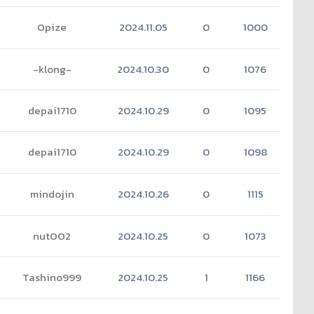
Opize
2024.11.05
0
1000
-klong-
2024.10.30
0
1076
depai1710
2024.10.29
0
1095
depai1710
2024.10.29
0
1098
(1)
mindojin
2024.10.26
0
1115
nutOO2
2024.10.25
0
1073
Tashino999
2024.10.25
1
1166