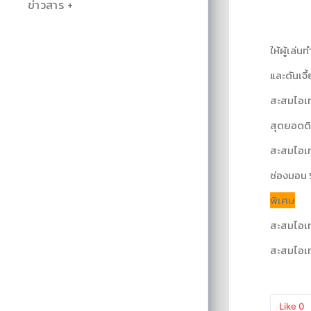
ข่าวสาร
ให้ผู้เล่
และดันเจี
สะสมไอเท
สุดยอดดิจ
สะสมไอเท
ช่องมอน 5 
พิเศษ
สะสมไอเทม
สะสมไอเท
Like
0