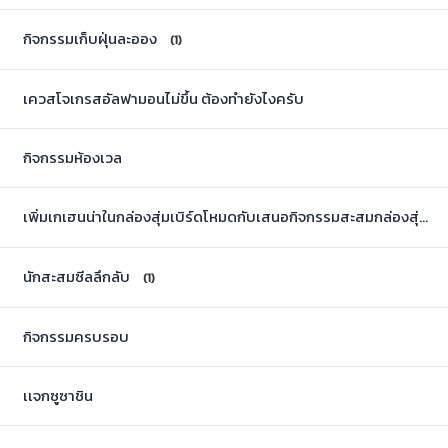
กิจกรรมเก็บฝุ่นละออง
(1)
เควสโจเกรสอัลฟามอนไม่ขึ้น ต้องทำยังไงครับ
กิจกรรมห้องเวล
เพิ่มเกเฮนน่าในกล่องสุ่มเบิร์ดโหมดกับเสนอกิจกรรมสะสมกล่องสุ่มเบิร์ดโหมด
นักสะสมซีลลึกลับ
(1)
กิจกรรมครบรอบ
เเจกซูซาชิน