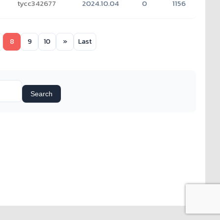
tycc342677
2024.10.04
0
1156
8
9
10
»
Last
Search