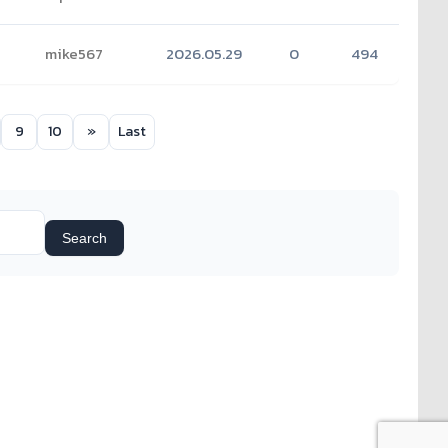
mike567
2026.05.29
0
494
9
10
»
Last
Search