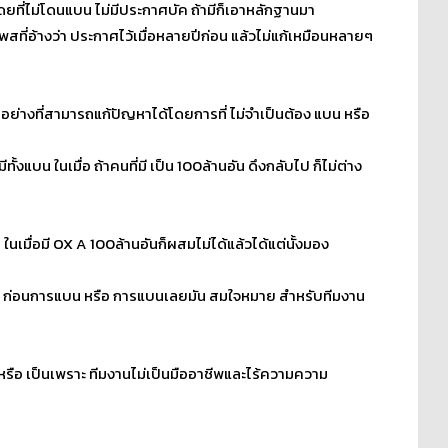
ยที่ไม่โดนแบน ไม่มีประกาศบัค ถ้ามีก็เอาหลักฐานมา
อ้างว่า ประกาศไว้เมื่อหลายปีก่อน แล้วไม่แก้เหมือนหลายๆ
อย่างที่สามารถแก้ปัญหาได้โดยการที่ ไม่จำเป็นต้อง แบน หรือ
แบน ในเมื่อ ถ้าคนที่มี เป็น 100ล้านอัน ดึงกลับไป ก็ไม่ต่าง
 ในเมื่อมี OX A 100ล้านอันก็ผสมไม่ได้แล้วได้แต่นั้งมอง
็ม ก่อนการแบน หรือ การแบนเลยมัน สมใจหมาย สำหรับทีมงาน
้า หรือ เป็นเพราะ ทีมงานไม่เป็นมืออาชีพและไร้ความความ