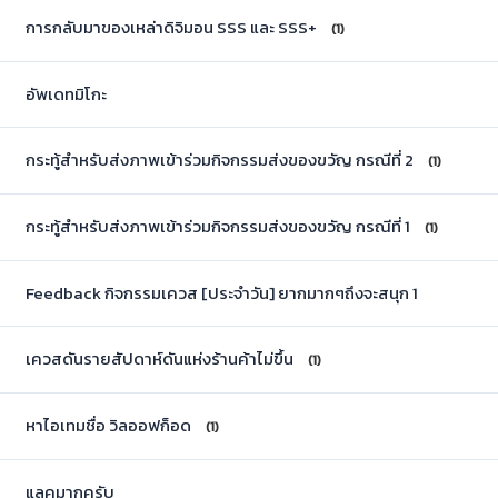
การกลับมาของเหล่าดิจิมอน SSS และ SSS+
(1)
อัพเดทมิโกะ
กระทู้สำหรับส่งภาพเข้าร่วมกิจกรรมส่งของขวัญ กรณีที่ 2
(1)
กระทู้สำหรับส่งภาพเข้าร่วมกิจกรรมส่งของขวัญ กรณีที่ 1
(1)
Feedback กิจกรรมเควส [ประจำวัน] ยากมากๆถึงจะสนุก 1
เควสดันรายสัปดาห์ดันแห่งร้านค้าไม่ขึ้น
(1)
หาไอเทมชื่อ วิลออฟก็อด
(1)
แลคมากครับ