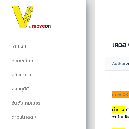
เควส 
เติมเงิน
ช่วยเหลือ
Author
z
คู่มือเกม
คอมมูนิตี้
เควส OX
อันดับเทมเมอร์
คำถาม
ถ้
ดาวน์โหลด
ว่าเป็นบั