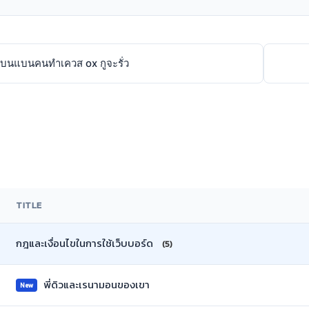
บนแบนคนทำเควส ox กูจะรั่ว
TITLE
กฎและเงื่อนไขในการใช้เว็บบอร์ด
(5)
พี่ดิวและเรนามอนของเขา
New