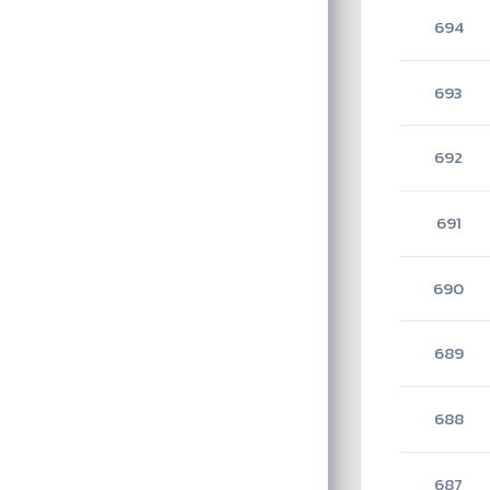
694
693
692
691
690
689
688
687