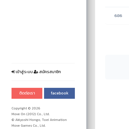
686
เข้าสู่ระบบ
สมัครสมาชิก
ติดต่อเรา
facebook
Copyright © 2026
Move On (2012) Co., Ltd.
© Akiyoshi Hongo, Toei Animation
Move Games Co., Ltd.