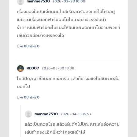
manme7530
2026-03-28 10:09
เรื่องของในดันเจี้ยนผมไม่ซีเรียสครับลงเองไม่ไหวอยู่
แล้วแต่เรื่องบอทฟาร์มผมไม่โอเคอย่างแรงมันน่า
รำคาญมันฟาร์มกะไม่แบ่งให้อื่นเลยพวกเขาไม่อายพวกที่
เล่นด้วยมือบ้างเหรองงใจ
Like
0
Unlike
0
RE007
2026-03-30 18:38
ไม่มีปัญญาซื้อบอทหลอครับ แล้วก็มางอแงไอชิบหายซื้อ
บอทไป
Like
0
Unlike
0
manme7530
2026-04-15 16:57
แล้วเป็นควยไรอะแล้วเล่นดีๆไม่ปัญญาเล่นอ๋อควาย
เล่นทำทรงแอ็คนี่หว่าโครตหน้าโง่