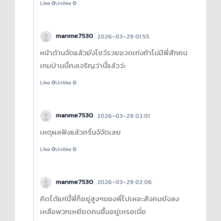
Like
0
Unlike
0
manme7530
2026-03-29 01:55
หน้าด้านจัดแล้วยังโชว์รวยอวดเก่งถ้าไม่มีพี่สักคน
เกมป่านนี้คงเจริญว่านี้แล้วว่ะ
Like
0
Unlike
0
manme7530
2026-03-29 02:01
เหตุผลฟังแล้วคริ้นจ์จัดเลย
Like
0
Unlike
0
manme7530
2026-03-29 02:06
คิดได้แค่นี้พี่ก็อยู่สูงๆของพี่ไปเหอะสังคมยังลง
เหลือพวกเหยียดคนอื้นอยู่เหรอเนี่ย