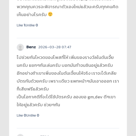
พวกคุณควรจะพิจารณาตัวเองใหม่แล้วนะครับทุกคนคิด
เห็นอย่างไรครับ
Like
1
Unlike
0
Benz
2026-03-28 07:47
ไปช่วยกันโหวดของโพสที่ให้ เพิ่มของรางวัลในดันเจี้ย
นครับ แยกๆกันเล่นครับ บอทมันทำจนชินอยู่แล้วครับ
อีกอย่างถ้าเขาเพิ่มของในดันเจี้ยนให้จริง เราจะได้เคลีย
บัตรกันด้วยครับ เพราะเดียว แพทหน้าๆมันเอาอออก เรา
ก็เสียฟรีแล้วครับ
เป็นโอกาศดีที่จะได้ใช้บัตรครับ ลองขอ gm,dev ดีๆเขา
ให้อยู่แล้วครับ ช่วยๆกัน
Like
0
Unlike
0