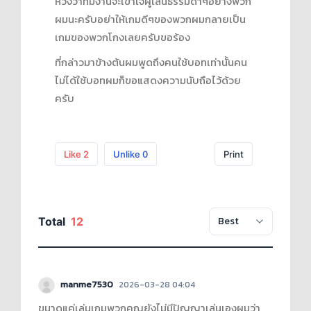
หวังว่าทีมงานจะเข้าใจผู้เล่นธรรมดาๆอย่างพวก
ผมนะครับอย่าให้เกมดีๆของพวกผมกลายเป็น
เกมของพวกโกงเลยครับขอร้อง
ที่กล่าวมาข้างต้นผมพูดถึงคนใช้บอทเท่านั้นคน
ไม่ได้ใช้บอทผมก็ขอแสดงความนับถือไว้ด้วย
ครับ
Like
2
Unlike
0
Print
Total
12
manme7530
2026-03-28 04:04
ขนาดแค่เล่นเกมพวกคุณยังไม่มีปัญญาเล่นเองผมว่า