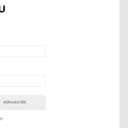
บบ
สมัครสมาชิก
d?