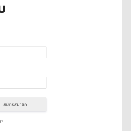
บบ
สมัครสมาชิก
d?