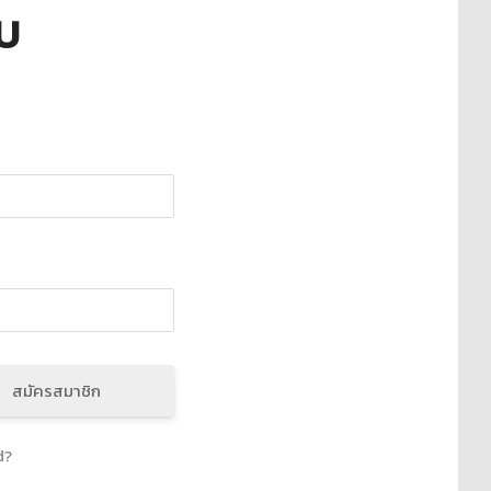
บบ
สมัครสมาชิก
d?