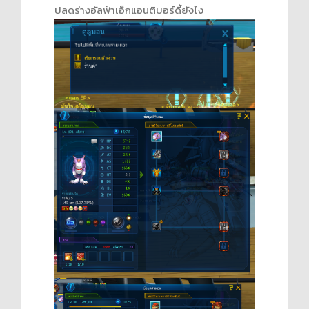
ปลดร่างอัลฟ่าเอ็กแอนติบอร์ดี้ยังไง