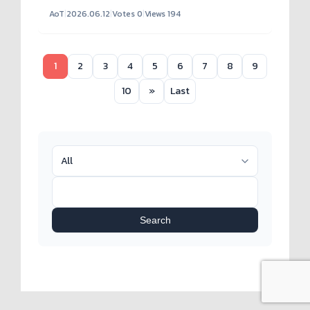
AoT
|
2026.06.12
|
Votes 0
|
Views 194
1
2
3
4
5
6
7
8
9
10
»
Last
Search