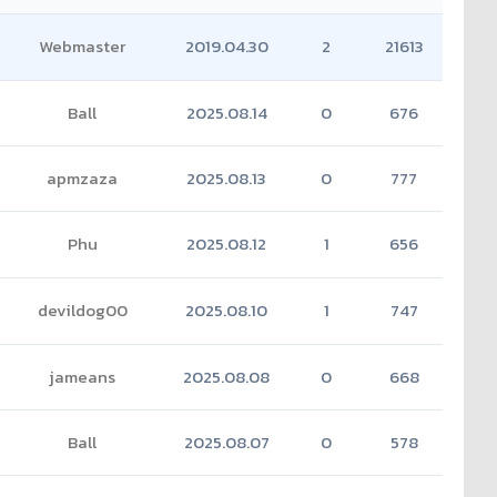
Webmaster
2019.04.30
2
21613
Ball
2025.08.14
0
676
apmzaza
2025.08.13
0
777
Phu
2025.08.12
1
656
devildog00
2025.08.10
1
747
jameans
2025.08.08
0
668
Ball
2025.08.07
0
578