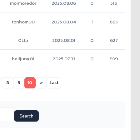
mormoredor
2025.08.06
0
516
tonhom00
2025.08.04
1
685
OLIp
2025.08.01
0
627
belljung01
2025.07.31
0
939
8
9
10
»
Last
Search