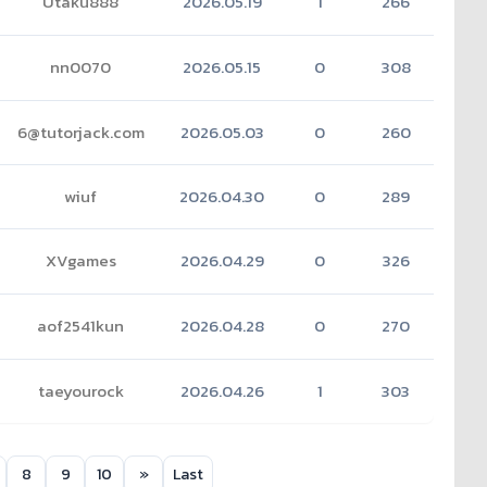
Utaku888
2026.05.19
1
266
(2)
nn0070
2026.05.15
0
308
(2)
6@tutorjack.com
2026.05.03
0
260
wiuf
2026.04.30
0
289
XVgames
2026.04.29
0
326
aof2541kun
2026.04.28
0
270
taeyourock
2026.04.26
1
303
8
9
10
»
Last