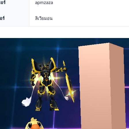
อร์
apmzaza
อร์
ลิเวียมอน