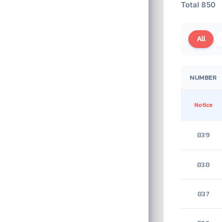
Total 850
All
NUMBER
Notice
839
838
837