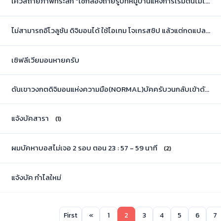
เควสถ่ายภาพที่ระลึก "ใช้กล้องถ่ายรูปที่หมู่บ้านแห่งการเริ่มต้นไม่ได้ครับ"
ไม่สามารถอีโวลูชัน ดิจิมอนได้ ใช้ไอเทม โจเกรสชิป แล้วแต่กดแปลงร่างไม่ได้
เซิฟลีเวียมอนหายครับ
ดันเขาวงกตดิจิมอนแห่งความมือ(NORMAL)บัคครับวนกลับเข้าดันตอนจบได้โดยไม่มีตั๋ว
แจ้งบัคสารา
(1)
ผมบัคหาบอสไม่เจอ 2 รอบ ตอน 23 : 57 - 59 นาที
(2)
แจ้งบัค กำไลใหม่
First
«
1
2
3
4
5
6
7