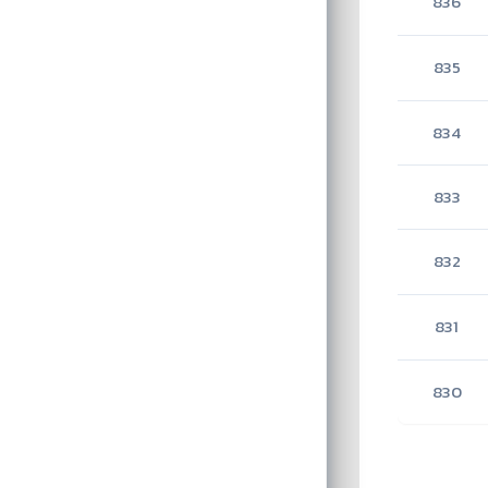
836
835
834
833
832
831
830