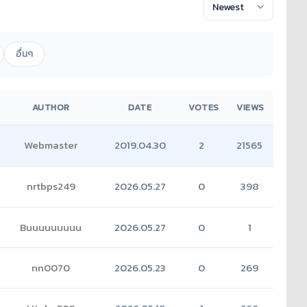
อื่นๆ
AUTHOR
DATE
VOTES
VIEWS
Webmaster
2019.04.30
2
21565
nrtbps249
2026.05.27
0
398
(5)
Buuuuuuuuu
2026.05.27
0
1
nn0070
2026.05.23
0
269