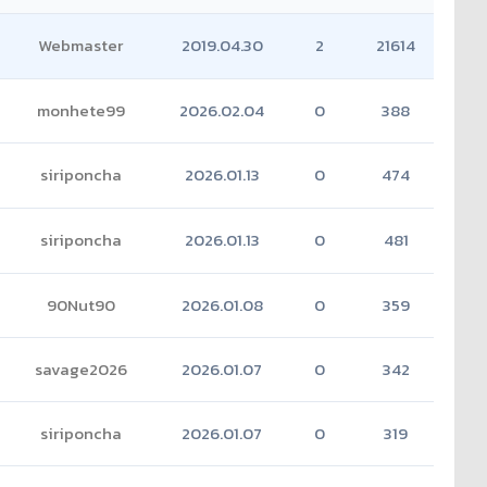
Webmaster
2019.04.30
2
21614
monhete99
2026.02.04
0
388
siriponcha
2026.01.13
0
474
siriponcha
2026.01.13
0
481
90Nut90
2026.01.08
0
359
savage2026
2026.01.07
0
342
siriponcha
2026.01.07
0
319