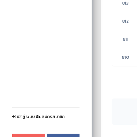
813
812
811
810
เข้าสู่ระบบ
สมัครสมาชิก