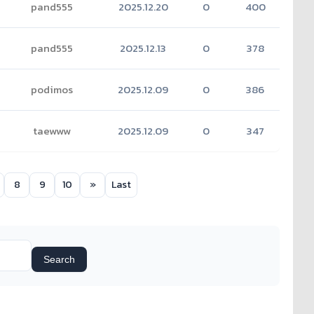
pand555
2025.12.20
0
400
pand555
2025.12.13
0
378
podimos
2025.12.09
0
386
taewww
2025.12.09
0
347
8
9
10
»
Last
Search