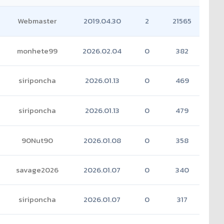
Webmaster
2019.04.30
2
21565
monhete99
2026.02.04
0
382
siriponcha
2026.01.13
0
469
siriponcha
2026.01.13
0
479
90Nut90
2026.01.08
0
358
savage2026
2026.01.07
0
340
siriponcha
2026.01.07
0
317