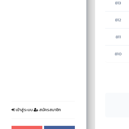
813
812
811
810
เข้าสู่ระบบ
สมัครสมาชิก