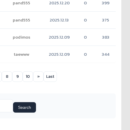
pand555
2025.12.20
0
399
pand555
2025.12.13
0
375
podimos
2025.12.09
0
383
taewww
2025.12.09
0
344
8
9
10
»
Last
Search