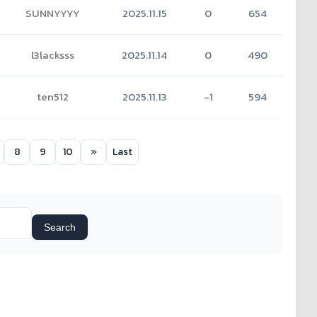
SUNNYYYY
2025.11.15
0
654
l3lacksss
2025.11.14
0
490
ten512
2025.11.13
-1
594
8
9
10
»
Last
Search