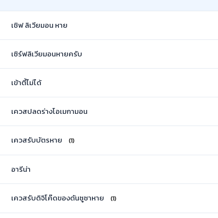
เชิฟ ลิเวียมอน หาย
เซิร์ฟลิเวียมอนหายครับ
เข้าตี้ไม่ได้
เควสปลดร่างโอเมกามอน
เควสรับบัตรหาย
(1)
อารีน่า
เควสรับดิจิโค๊ดของดันซูซาหาย
(1)