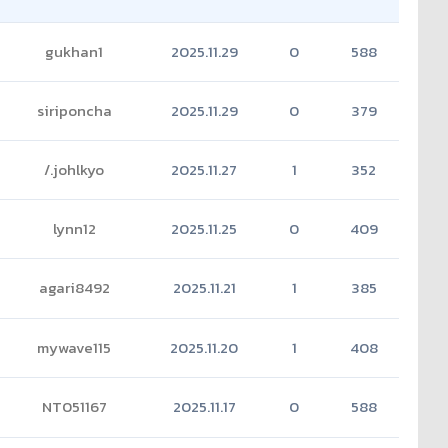
gukhan1
2025.11.29
0
588
siriponcha
2025.11.29
0
379
/.johlkyo
2025.11.27
1
352
lynn12
2025.11.25
0
409
agari8492
2025.11.21
1
385
mywave115
2025.11.20
1
408
NT051167
2025.11.17
0
588