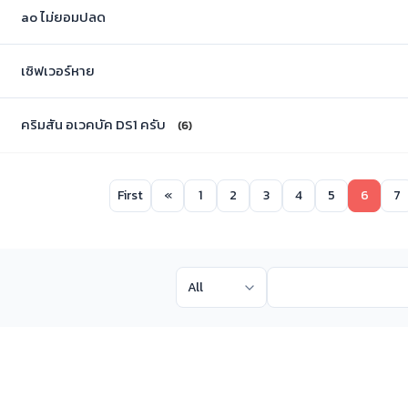
ao ไม่ยอมปลด
เซิฟเวอร์หาย
คริมสัน อเวคบัค DS1 ครับ
(6)
First
«
1
2
3
4
5
6
7