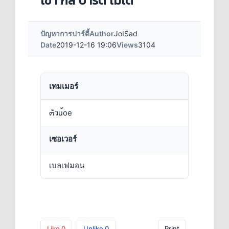
เข้า กิล ปาร์ตี้ ไม่ได้
ปัญหาการปาร์ตี้
Author
JoISad
Date
2019-12-16 19:06
Views
3104
เทมเมอร์
๓ัวu้oe
เซอเวอร์
เบลเฟมอน
Like
0
Unlike
0
Print