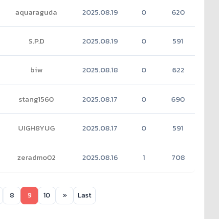
aquaraguda
2025.08.19
0
620
S.P.D
2025.08.19
0
591
biw
2025.08.18
0
622
stang1560
2025.08.17
0
690
UIGH8YUG
2025.08.17
0
591
zeradmo02
2025.08.16
1
708
8
9
10
»
Last