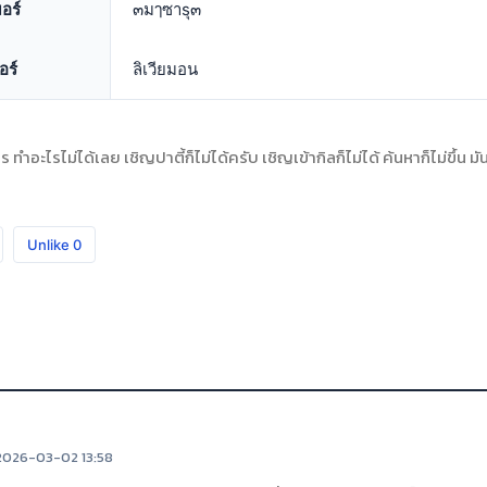
อร์
๓มๅซาsุ๓
อร์
ลิเวียมอน
ร ทำอะไรไม่ได้เลย เชิญปาตี้ก็ไม่ได้ครับ เชิญเข้ากิลก็ไม่ได้ ค้นหาก็ไม่ขึ้น มันแ
Unlike
0
2026-03-02 13:58