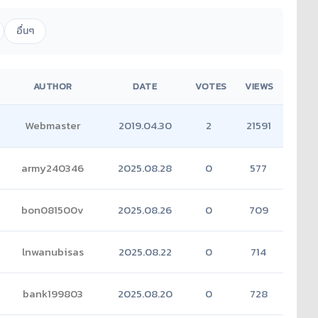
อื่นๆ
AUTHOR
DATE
VOTES
VIEWS
Webmaster
2019.04.30
2
21591
army240346
2025.08.28
0
577
bon081500v
2025.08.26
0
709
lnwanubisas
2025.08.22
0
714
bank199803
2025.08.20
0
728