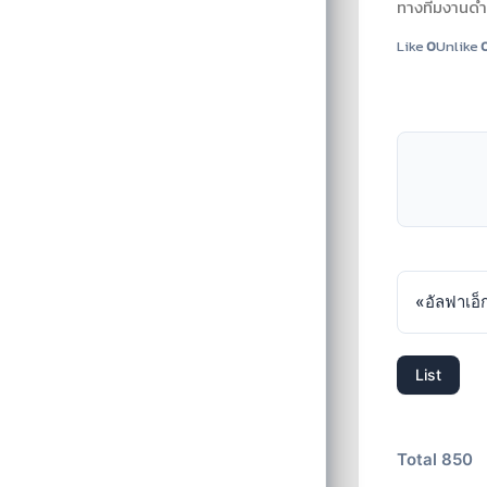
ทางทีมงานดำเน
Like
0
Unlike
«
อัลฟาเอ็
List
Total 850