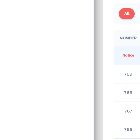
All
NUMBER
Notice
769
768
767
766