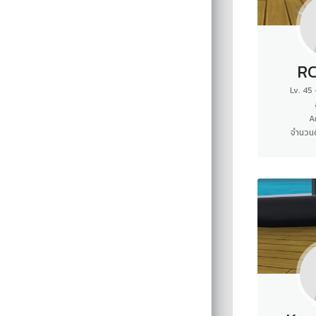
RC
Lv. 45
A
จำนวนด