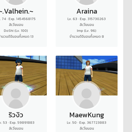
~.Valhein.~
Araina
. 74 · Exp. 1454568175
Lv. 63 · Exp. 315730263
ลิเวียมอน
ลิเวียมอน
DoShi (Lv. 100)
Imp (Lv. 96)
ำนวนดิจิมอนทั้งหมด 13
จำนวนดิจิมอนทั้งหมด 8
ริวงิว
MaewKung
v. 53 · Exp. 59891883
Lv. 50 · Exp. 367723883
ลิเวียมอน
ลิเวียมอน