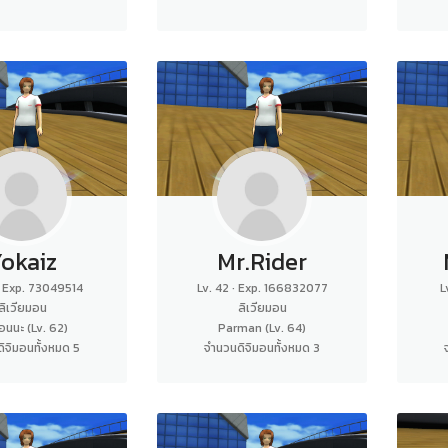
okaiz
Mr.Rider
· Exp. 73049514
Lv. 42 · Exp. 166832077
L
ลิเวียมอน
ลิเวียมอน
อนนะ (Lv. 62)
Parman (Lv. 64)
ิจิมอนทั้งหมด 5
จำนวนดิจิมอนทั้งหมด 3