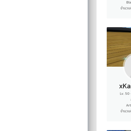
Bla
จำนวนด
xKa
Lv. 50 
Art
จำนวนด