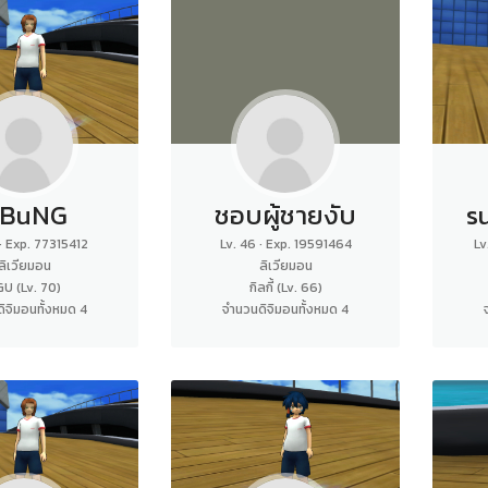
BuNG
ชอบผู้ชายงับ
s
 · Exp. 77315412
Lv. 46 · Exp. 19591464
Lv
ลิเวียมอน
ลิเวียมอน
U (Lv. 70)
กิลกี้ (Lv. 66)
ิจิมอนทั้งหมด 4
จำนวนดิจิมอนทั้งหมด 4