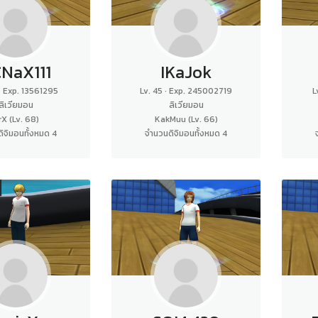
NaX111
IKaJok
 · Exp. 13561295
Lv. 45 · Exp. 245002719
L
ลิเวียมอน
ลิเวียมอน
rX (Lv. 68)
KakMuu (Lv. 66)
ิจิมอนทั้งหมด 4
จำนวนดิจิมอนทั้งหมด 4