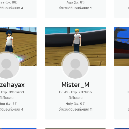
ze (Lv. 88)
Agu (Lv. 81)
ิจิมอนทั้งหมด 4
จำนวนดิจิมอนทั้งหมด 9
zehayax
Mister_M
· Exp. 89104721
Lv. 49 · Exp. 287606
L
ลิเวียมอน
ลิเวียมอน
hur (Lv. 77)
Holy (Lv. 92)
ิจิมอนทั้งหมด 4
จำนวนดิจิมอนทั้งหมด 11