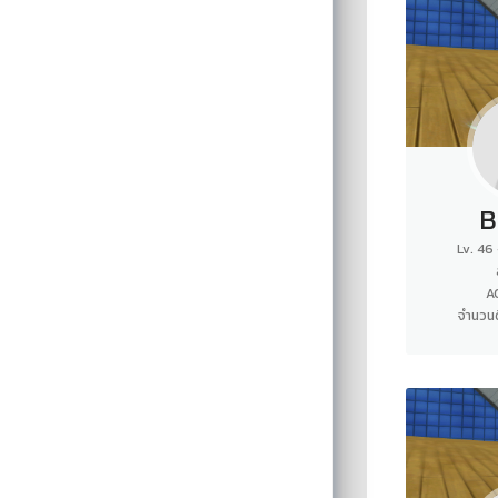
B
Lv. 46
AG
จำนวนด