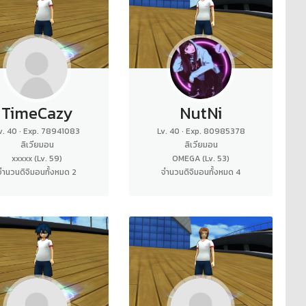
TimeCazy
NutNi
v. 40 · Exp. 78941083
Lv. 40 · Exp. 80985378
ลิเวียมอน
ลิเวียมอน
xxxxx (Lv. 59)
OMEGA (Lv. 53)
จำนวนดิจิมอนทั้งหมด 2
จำนวนดิจิมอนทั้งหมด 4