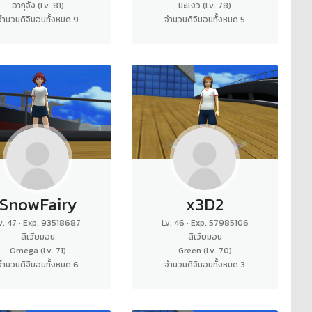
อากุจัง (Lv. 81)
มะแงว (Lv. 78)
จำนวนดิจิมอนทั้งหมด 9
จำนวนดิจิมอนทั้งหมด 5
SnowFairy
x3D2
v. 47 · Exp. 93518687
Lv. 46 · Exp. 57985106
ลิเวียมอน
ลิเวียมอน
Omega (Lv. 71)
Green (Lv. 70)
จำนวนดิจิมอนทั้งหมด 6
จำนวนดิจิมอนทั้งหมด 3