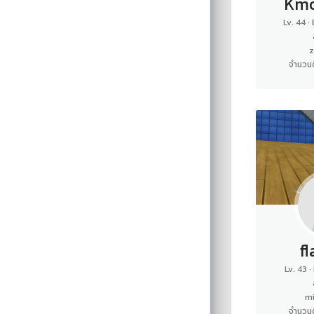
Kmo
Lv. 44 
z
จำนวนด
f
Lv. 43 
mi
จำนวนด