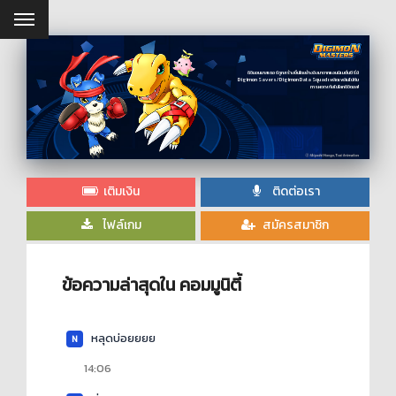
ดิจิมอนมาสเตอร์ถูกสร้างขึ้นโดยอ้างอิงมาจากแอนนิเมชั่นซีรี่ย์
Digimon Savers/Digimon Data Squad เพลิดเพลินไปกับ
การผจญภัยในโลกดิจิตอล!
เติมเงิน
ติดต่อเรา
ไฟล์เกม
สมัครสมาชิก
ข้อความล่าสุดใน คอมมูนิตี้
หลุดบ่อยยยย
N
14:06