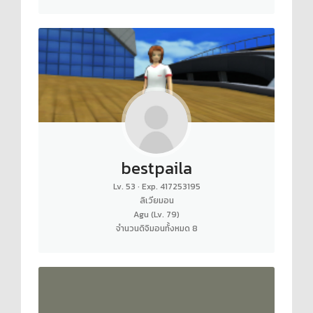
bestpaila
Lv. 53 · Exp. 417253195
ลิเวียมอน
Agu (Lv. 79)
จำนวนดิจิมอนทั้งหมด 8