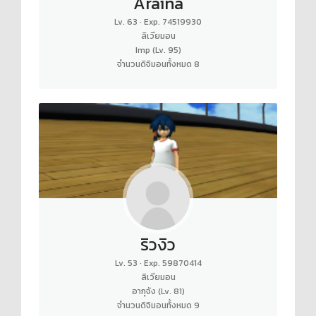
Araina
Lv. 63 · Exp. 74519930
ลิเวียมอน
Imp (Lv. 95)
จำนวนดิจิมอนทั้งหมด 8
ริวงิว
Lv. 53 · Exp. 59870414
ลิเวียมอน
อากุจัง (Lv. 81)
จำนวนดิจิมอนทั้งหมด 9