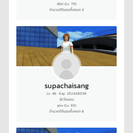
AGU (Lv. 70)
จำนวนดิจิมอนทั้งหมด 4
supachaisang
Lv. 46 · Exp. 252428038
ลิเวียมอน
you (Lv. 65)
จำนวนดิจิมอนทั้งหมด 6