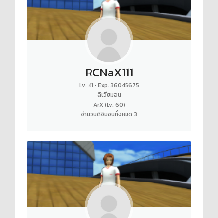
RCNaX111
Lv. 41 · Exp. 36045675
ลิเวียมอน
ArX (Lv. 60)
จำนวนดิจิมอนทั้งหมด 3