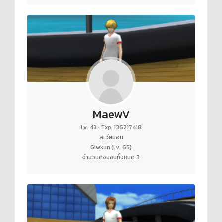
MaewV
Lv. 43 · Exp. 136217418
ลิเวียมอน
Giwkun (Lv. 65)
จำนวนดิจิมอนทั้งหมด 3