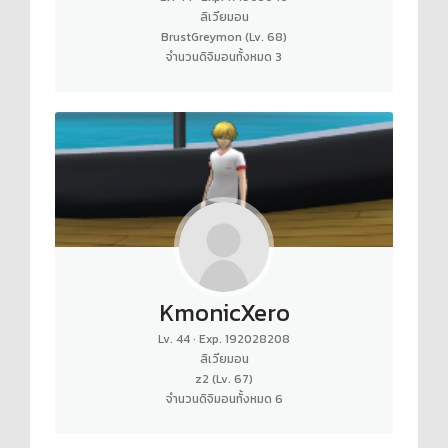
ลิเวียมอน
BrustGreymon (Lv. 68)
จำนวนดิจิมอนทั้งหมด 3
KmonicXero
Lv. 44 · Exp. 192028208
ลิเวียมอน
z2 (Lv. 67)
จำนวนดิจิมอนทั้งหมด 6