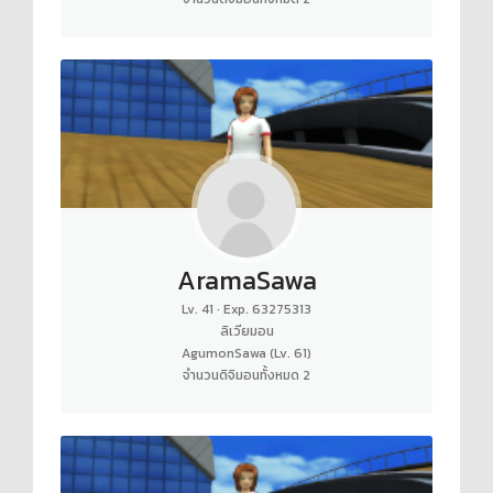
AramaSawa
Lv. 41 · Exp. 63275313
ลิเวียมอน
AgumonSawa (Lv. 61)
จำนวนดิจิมอนทั้งหมด 2