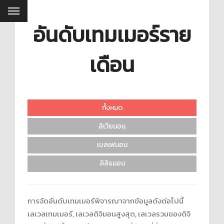
อันดับเทมเมอร์ราย
เดือน
ทั้งหมด
ลิเวียมอน
เบลเฟมอน
ลิลิธมอน
การจัดอันดับเทมเมอร์พิจารณาจากข้อมูลดังต่อไปนี้
เลเวลเทมเมอร์, เลเวลดิจิมอนสูงสุด, เลเวลรวมของดิจิ