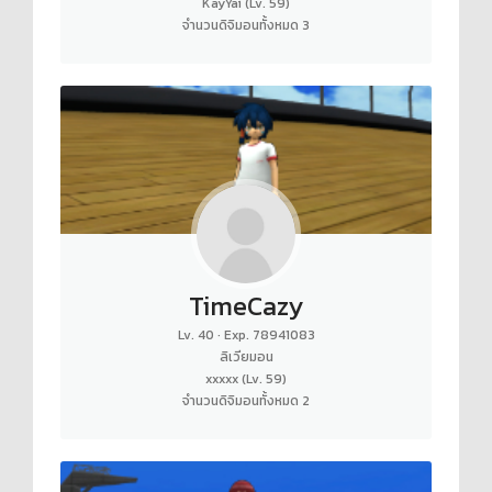
KayYai (Lv. 59)
จำนวนดิจิมอนทั้งหมด 3
TimeCazy
Lv. 40 · Exp. 78941083
ลิเวียมอน
xxxxx (Lv. 59)
จำนวนดิจิมอนทั้งหมด 2