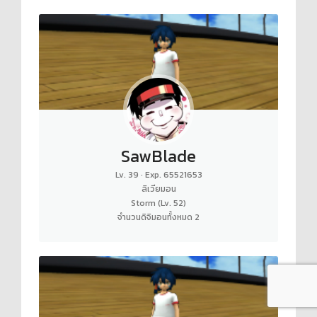
SawBlade
Lv. 39 · Exp. 65521653
ลิเวียมอน
Storm (Lv. 52)
จำนวนดิจิมอนทั้งหมด 2