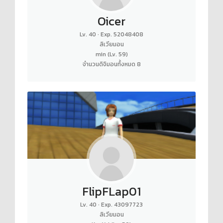
Oicer
Lv. 40 · Exp. 52048408
ลิเวียมอน
min (Lv. 59)
จำนวนดิจิมอนทั้งหมด 8
FlipFLap01
Lv. 40 · Exp. 43097723
ลิเวียมอน