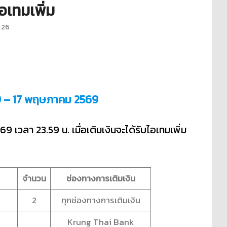
อเทมเพิ่ม
026
9 – 17 พฤษภาคม 2569
เวลา 23.59 น. เมื่อเติมเงินจะได้รับไอเทมเพิ่ม
จำนวน
ช่องทางการเติมเงิน
2
ทุกช่องทางการเติมเงิน
Krung Thai Bank