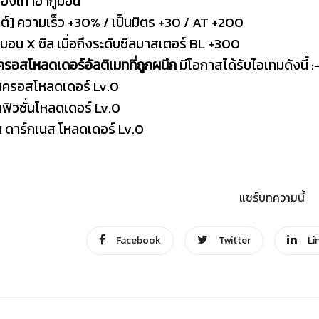
รองเท้าอากูมอน
กต์] ความเร็ว +30% / เป็นมิตร +30 / AT +200
ามอน X ซีล เมื่อถึงระดับซีลมาสเตอร์ BL +300
ครอสโหลดเดอร์อัลติเมทที่ถูกผนึก
มีโอกาสได้รับไอเทมดังนี้ :
อนครอสโหลดเดอร์ Lv.0
นฟิวชั่นโหลดเดอร์ Lv.0
น ดาร์กเนส โหลดเดอร์ Lv.0
แชร์บทความนี้
Facebook
Twitter
Li