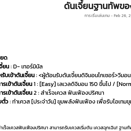
ดันเจี้ยนฐานทัพขอ
การเริ่มเล่นเกม
Feb 26, 
ียด
เจี้ยน
: D- เทอร์มินัล
ับเข้าดันเจี้ยน
: <ผู้ต้อนรับดันเจี้ยนดิจิมอนไกเซอร์>วีมอน
ารเข้าดันเจี้ยน
1 : [Easy] เลเวลดิจิมอน 150 ขึ้นไป / [Nor
ารเข้าดันเจี้ยน
2 : สำเร็จเควส ฟันเฟืองปริศนา
บตั๋ว
: ทำเควส [ประจำวัน] ขุมพลังฟันเฟือง เพื่อรับไอเทมขุมพล
อสำเร็จเควสฟันเฟืองปริศนา สามารถรับเควสเริ่มต้น เควสฉุกเฉิน! ฐานทั