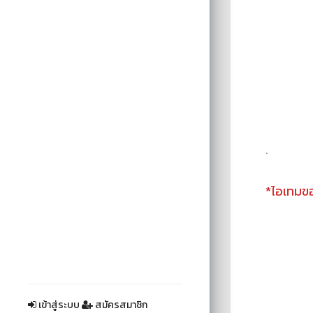
.
*ไอเทมข
เข้าสู่ระบบ
สมัครสมาชิก