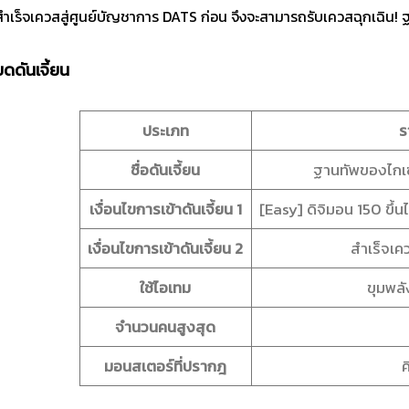
งสำเร็จเควสสู่ศูนย์บัญชาการ DATS ก่อน จึงจะสามารถรับเควสฉุกเฉิน! 
ยดดันเจี้ยน
ประเภท
ร
ชื่อดันเจี้ยน
ฐานทัพของไกเซ
เงื่อนไขการเข้าดันเจี้ยน
1
[Easy] ดิจิมอน 150 ขึ้น
เงื่อนไขการเข้าดันเจี้ยน 2
สำเร็จเค
ใช้ไอเทม
ขุมพลั
จำนวนคนสูงสุด
มอนสเตอร์ที่ปรากฎ
ค