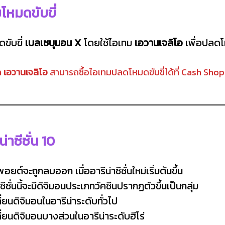
่มโหมดขับขี่
ขับขี่
เบลเซบุมอน X
โดยใช้ไอเทม
เอวานเจลิโอ
เพื่อปลดโห
ล
เอวานเจลิโอ
สามารถซื้อไอเทมปลดโหมดขับขี่ได้ที่ Cash Shop
น่าซีซั่น 10
อยต์จะถูกลบออก เมื่ออารีน่าซีซั่นใหม่เริ่มต้นขึ้น
ซีซั่นนี้จะมีดิจิมอนประเภทวัคซีนปรากฏตัวขึ้นเป็นกลุ่ม
ี่ยนดิจิมอนในอารีน่าระดับทั่วไป
ี่ยนดิจิมอนบางส่วนในอารีน่าระดับฮีโร่