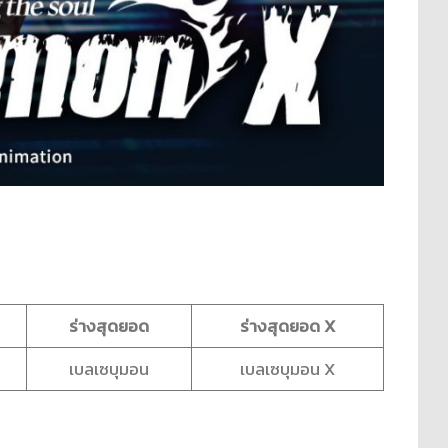
ร่างสุดยอด
ร่างสุดยอด X
เบลเซบุมอน
เบลเซบุมอน X