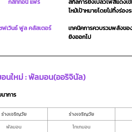
กลัททอนี่ แฟร์
สกิลการยิงเปลวไฟสีแดงเข้ม
ไหม้เป้าหมายโดยไม่ทิ้งร่อง
ซฟเวินธ์ ฟูล คลัสเตอร์
เทคนิคการควบรวมพลังของกลั
ยิงออกไป
ิมอนใหม่ : พัลมอน(ออริจินัล)
ฒนาการ
ร่างเจริญวัย
ร่างเจริญวัย
พัลมอน
โทเกมอน