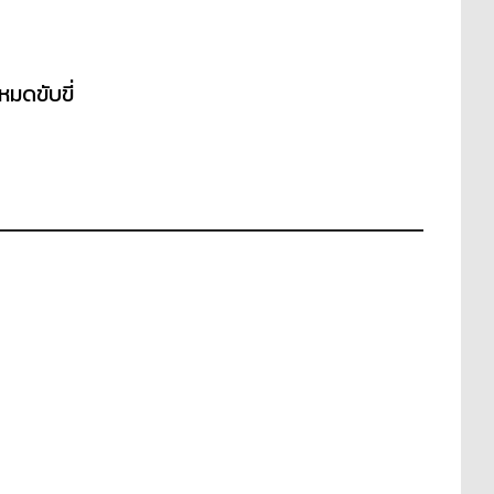
มดขับขี่