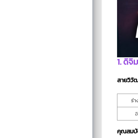
1. ดิจ
สายวิวั
ร่า
อ
คุณสมบั