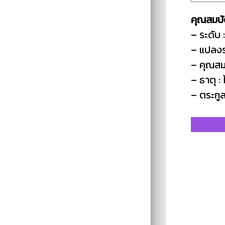
คุณสมบั
– ระดับ 
– แปลงร่
– คุณสมบ
– ธาตุ :
– ตระกูล