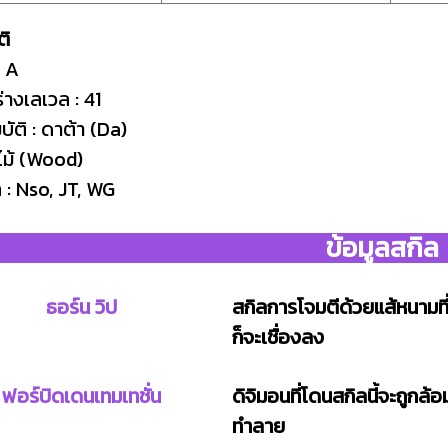
ติ
: A
างเลเวล : 41
ัติ : ดาต้า (Da​)
 ไม้ (Wood)
 : Nso, JT, WG
ข้อมูลสกิล
ธอร์น วิป
สกิลการโจมตีด้วยแส้หนามที่ม
ก็จะเชื่องลง
ฟอร์บิดเดนเทมเทชั่น
ดิจิมอนที่โดนสกิลนี้จะถูก
ทำลาย