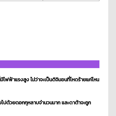
ีไฟฟ้าแรงสูง ไม่ว่าจะเป็นดิจิมอนที่โหดร้ายแค่ไหน
ล้อมไปด้วยดอกกุหลาบจำนวนมาก และดาต้าจะถูก