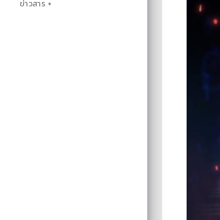
ข่าวสาร