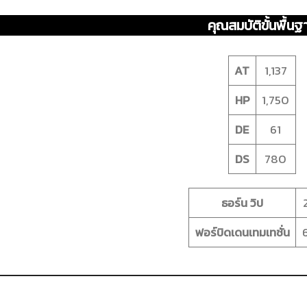
คุณสมบัติขั้นพื้นฐ
AT
1,137
HP
1,750
DE
61
DS
780
ธอร์น วิป
ฟอร์บิดเดนเทมเทชั่น