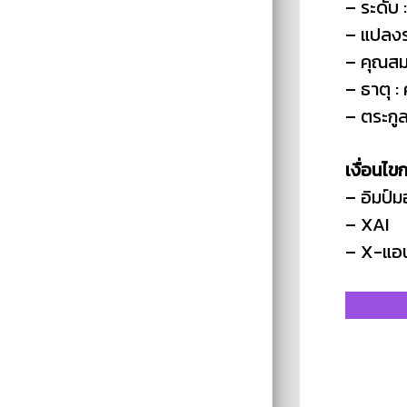
– ระดับ 
– แปลงร่
– คุณสมบ
– ธาตุ 
– ตระกูล
เงื่อนไข
– อิมป์ม
– XAI
– X-แอนต