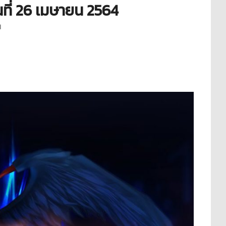
ที่ 26 เมษายน 2564
1