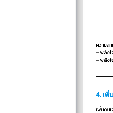
ความสา
– พลังโ
– พลังโจ
4. เพิ
เพิ่มดัน