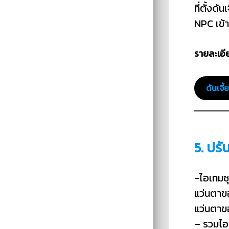
ที่ตั้งดัน
NPC เข้า
รายละเอีย
ดันเจ
5. ปรั
-ไอเทมชุ
แว่นตาข
แว่นตาข
– รวมไอเ