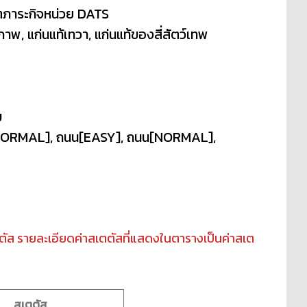
ตภาระกิจหน่วย DATS
าพ, แก่นแท้เทวา, แก่นแท้ของสี่สัตว์เทพ
ม
ีฬา[NORMAL], ถนน[EASY], ถนน[NORMAL],
ตตัส รายละเอียดค่าสเตตัสที่แสดงในตารางเป็นค่าสเต
สเตตัส