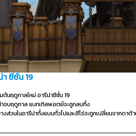
น่า ซีซั่น 19
ิ่มต้นฤดูกาลใหม่ อารีน่าซีซั่น 19
ีน่าจบฤดูกาล แบทเทิลพอตย์จะถูกลบทิ้ง
างส่วนในอารีน่าทั้งแบบทั่วไปและฮีโร่จะถูกเปลี่ยนจากดาต้าเ