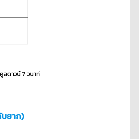
คูลดาวน์ 7 วินาที
ดับยาก)