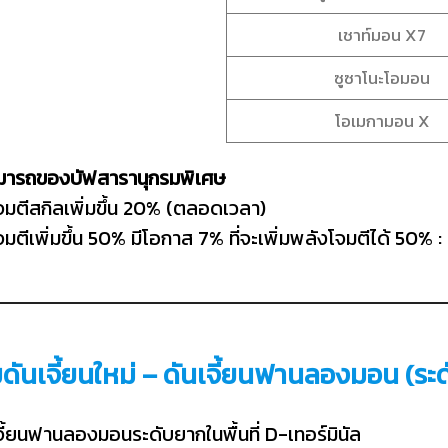
เชาท์มอน X7
ซูซาโนะโอมอน
โอเมกามอน X
มารถของบัฟสารานุกรมพิเศษ
จมตีสกิลเพิ่มขึ้น 20% (ตลอดเวลา)
มตีเพิ่มขึ้น 50% มีโอกาส 7% ที่จะเพิ่มพลังโจมตีได้ 50% : 
่มดันเจี้ยนใหม่ – ดันเจี้ยนฟานลองมอน (ระ
เจี้ยนฟานลองมอนระดับยากในพื้นที่ D-เทอร์มินัล