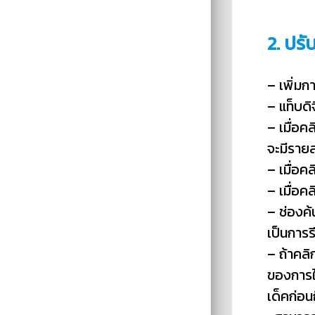
2. ปร
– เพิ่มก
– แท็บดิ
– เมื่อค
จะมีราย
– เมื่อค
– เมื่อค
– ช่องค้
เป็นการ
– ถ้าคลิ
ของการใช
เด็คก่อ