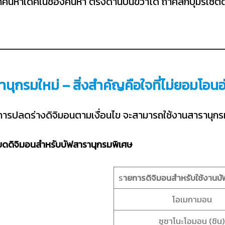
้นหาเด็คในช่องค้นหา ตรงด้านบนขวาได้ ถ้าคลิกปุ่มรีเซ็ต
านุกรมใหม่ – สิ่งสำคัญคือใจที่ไม่ยอมโอน
การปลดร่างดิจิมอนตามเงื่อนไข จะสามารถใช้งานสารานุกรมพิ
ยดดิจิมอนสำหรับบัฟสารานุกรมพิเศษ
ร
ายการดิจิมอนสำหรับใช้งานบ
โอเมกามอน
ซูซาโนะโอมอน (ชิน)