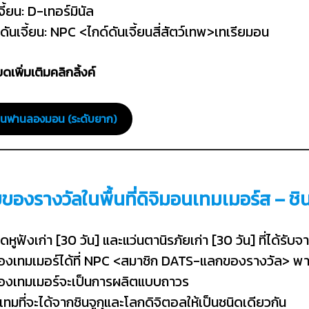
เจี้ยน: D-เทอร์มินัล
ดันเจี้ยน: NPC <ไกด์ดันเจี้ยนสี่สัตว์เทพ>เทเรียมอน
ดเพิ่มเติมคลิกลิ้งค์
ี้ยนฟานลองมอน
(ระดับยาก)
บของรางวัลในพื้นที่ดิจิมอนเทมเมอร์ส – ชิน
ดหูฟังเก่า [30 วัน] และแว่นตานิรภัยเก่า [30 วัน] ที่ได้ร
องเทมเมอร์ได้ที่ NPC <สมาชิก DATS-แลกของรางวัล> พาวน์
องเทมเมอร์จะเป็นการผลิตแบบถาวร
ทมที่จะได้จากชินจูกุและโลกดิจิตอลให้เป็นชนิดเดียวกัน