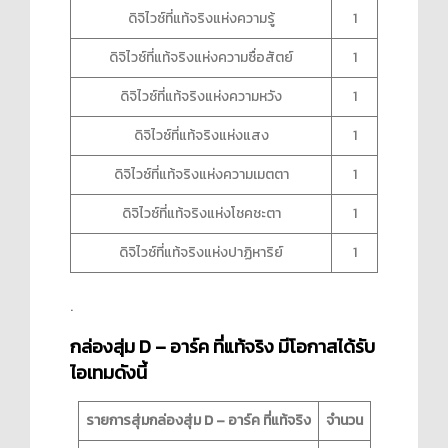
ดิจิไวซ์ที่แท้จริงแห่งความรู้
1
ดิจิไวซ์ที่แท้จริงแห่งความซื่อสัตย์
1
ดิจิไวซ์ที่แท้จริงแห่งความหวัง
1
ดิจิไวซ์ที่แท้จริงแห่งแสง
1
ดิจิไวซ์ที่แท้จริงแห่งความเมตตา
1
ดิจิไวซ์ที่แท้จริงแห่งโชคชะตา
1
ดิจิไวซ์ที่แท้จริงแห่งปาฏิหาริย์
1
.
กล่องสุ่ม D – อาร์ค ที่แท้จริง มีโอกาสได้รับ
ไอเทมดังนี้
รายการสุ่มกล่องสุ่ม D – อาร์ค ที่แท้จริง
จำนวน