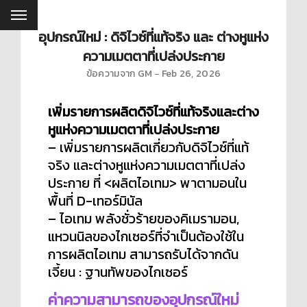
อุปกรณ์ใหม่ : ดิจิไวซ์ที่แท้จริง และ ต่างหูแห่ง
ความเมตตาที่เปล่งประกาย
ข้อความจาก GM
Feb 26, 2026
เพิ่มรายการผลิตดิจิไวซ์ที่แท้จริงและต่าง
หูแห่งความเมตตาที่เปล่งประกาย
– เพิ่มรายการผลิตเกี่ยวกับดิจิไวซ์ที่แท้
จริง และต่างหูแห่งความเมตตาที่เปล่ง
ประกาย ที่ <ผลิตไอเทม> พาตามอนใน
พื้นที่ D-เทอร์มินัล
– ไอเทม พลังชั่วร้ายของคิเมรามอน,
แหวนนิลของไกเซอร์ที่จำเป็นต้องใช้ใน
การผลิตไอเทม สามารถรับได้จากดัน
เจี้ยน : ฐานทัพของไกเซอร์
ค่าความสามารถของอุปกรณ์ใหม่