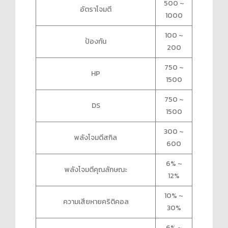
500 ~
อัตราโจมตี
1000
100 ~
ป้องกัน
200
750 ~
HP
1500
750 ~
DS
1500
300 ~
พลังโจมตีสกิล
600
6% ~
พลังโจมตีคุณลักษณะ
12%
10% ~
ความเสียหายคริติคอล
30%
6% ~