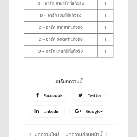
D – อาร์ค ฮาซาร์ดที่แท้จริง
1
D – อาร์ค เซนท์ที่แท้จริง
1
D – อาร์ค ซากุยาที่แท้จริง
1
D – อาร์ค จัสติสที่แท้จริง
1
D – อาร์ค เดสทินีที่แท้จริง
1
.
แชร์บทความนี้
Facebook
Twitter
Linkedin
Google+
บทความใหม่
บทความก่อนหน้านี้