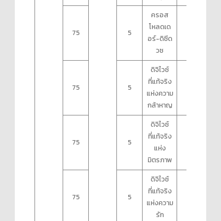
ครอส
โหลดเด
75
5
1
200
อร์-ดิซีด
วซ
ดิจิไวซ์
ที่แท้จริง
75
5
1
200
แห่งความ
กล้าหาญ
ดิจิไวซ์
ที่แท้จริง
75
5
1
200
แห่ง
มิตรภาพ
ดิจิไวซ์
ที่แท้จริง
75
5
1
200
แห่งความ
รัก