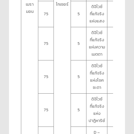
เมรา
ไกเซอร์
ดิจิไวซ์
มอน
75
5
ที่แท้จริง
1
200
แห่งแสง
ดิจิไวซ์
ที่แท้จริง
75
5
1
200
แห่งความ
เมตตา
ดิจิไวซ์
ที่แท้จริง
75
5
1
200
แห่งโชค
ชะตา
ดิจิไวซ์
ที่แท้จริง
75
5
1
200
แห่ง
ปาฏิหาริย์
D –