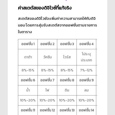
ค่าสเตตัสของดิจิไวซ์ที่แท้จริง
สเตตัสของดิจิไวซ์จะเพิ่มค่าความสามารถให้กับดิจิ
มอน โดยการสุ่มรับสเตตัสจากออฟชั่นตามรายการ
ในตาราง
ออฟชั่น 1
ออฟชั่น 2
ออฟชั่น 3
ออฟชั่น 4
ออฟชั่น 5
ไม่ระบุ
ดาต้า
วัคซีน
ไวรัส
น้ำแข็ง
ประเภท
8%-15%
8%-15%
8%-15%
7%-12%
10%-20%
ออฟชั่น 6
ออฟชั่น 7
ออฟชั่น 8
ออฟชั่น 9
ออฟชั่น 10
น้ำ
ไฟ
ดิน
ลม
ไม้
10%-20%
10%-20%
10%-20%
10%-20%
10%-20%
ออฟชั่น 11
ออฟชั่น 12
ออฟชั่น 13
ออฟชั่น 14