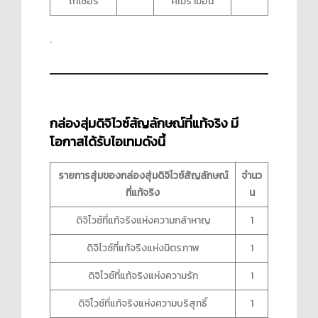
ไกเซอร์
คิเมรามอน
.
กล่องสุ่มดิจิไวซ์สัญลักษณ์ที่แท้จริง
มี
โอกาสได้รับไอเทมดังนี้
รายการสุ่มของกล่องสุ่มดิจิไวซ์สัญลักษณ์
จำนว
ที่แท้จริง
น
ดิจิไวซ์ที่แท้จริงแห่งความกล้าหาญ
1
ดิจิไวซ์ที่แท้จริงแห่งมิตรภาพ
1
ดิจิไวซ์ที่แท้จริงแห่งความรัก
1
ดิจิไวซ์ที่แท้จริงแห่งความบริสุทธิ์
1