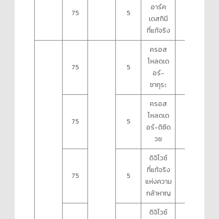
อาร์ค
75
5
1
200
เดสทินี
ที่แท้จริง
ครอส
โหลดเด
75
5
1
200
อร์-
ซากุระ
ครอส
โหลดเด
75
5
1
200
อร์-ดิซีด
วซ
ดิจิไวซ์
ที่แท้จริง
75
5
1
200
แห่งความ
กล้าหาญ
ดิจิไวซ์