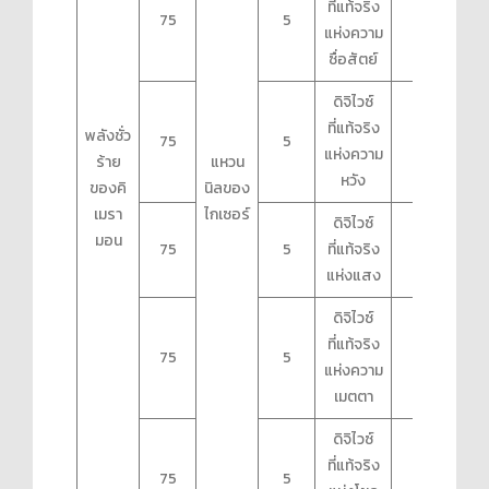
ที่แท้จริง
75
5
1
200
แห่งความ
ซื่อสัตย์
ดิจิไวซ์
ที่แท้จริง
พลังชั่ว
75
5
1
200
แห่งความ
ร้าย
แหวน
หวัง
ของคิ
นิลของ
เมรา
ไกเซอร์
ดิจิไวซ์
มอน
75
5
ที่แท้จริง
1
200
แห่งแสง
ดิจิไวซ์
ที่แท้จริง
75
5
1
200
แห่งความ
เมตตา
ดิจิไวซ์
ที่แท้จริง
75
5
1
200