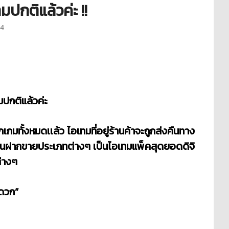
มปกติแล้วค่ะ !!
24
มปกติแล้วค่ะ
ั้งหมดเเล้ว ไอเทมที่อยู่ร้านค้าจะถูกส่งคืนทาง
ทมร้านฝากขายประเภทต่างๆ เป็นไอเทมแพ็คสุดยอดดิจิ
่างๆ
ดวก”