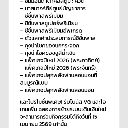
– ซัมมอนดาต้าคอสตูม : คิ้วตี้
– มาสเตอร์คีย์ศูนย์บัญชาการ
– ซีซั่นพาสพรีเมียม
– ซีซั่นพาสซูเปอร์พรีเมียม
– ซีซั่นพาสพรีเมียมอัพเกรด
– ตั๋วแลกค่าประสบการณ์ซีซั่นพาส
– ถุงนำโชคของนกกระจอก
– ถุงนำโชคของงูสีน้ำเงิน
– แพ็คเกจปีใหม่ 2026 (พระอาทิตย์)
– แพ็คเกจปีใหม่ 2026 (พระจันทร์)
– แพ็คเกจปลุกพลังฟานลอนมอนที่
สมบูรณ์แบบ
– แพ็คเกจปลุกพลังฟานลอนมอน
และโปรโมชั่นพิเศษ! รับโบนัส VG และไอ
เทมเพิ่ม ฉลองการย้ายระบบเติมเงินใหม่
จะสามารถร่วมกิจกรรมได้ถึงวันที่ 15
เมษายน 2569 เท่านั้น