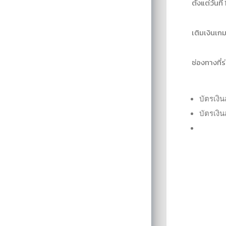
ตั้งแต่วันท
เติมเงินเ
ช่องทางที่ร
บัตรเงิน
บัตรเงิน