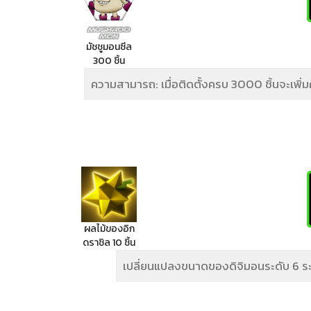
มัชชูมอนซีล
300 ชิ้น
ความสามารถ: เมื่อติดตั้งครบ 3000 ชิ้นจะเพิ่ม
ผลไม้ของอิก
ดราชิล 10 ชิ้น
เปลี่ยนแปลงขนาดของดิจิมอนระดับ 6 ร