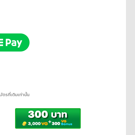
รที่เติมเท่านั้น