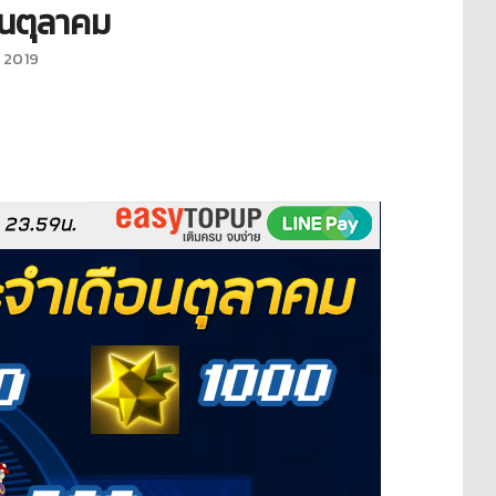
อนตุลาคม
, 2019