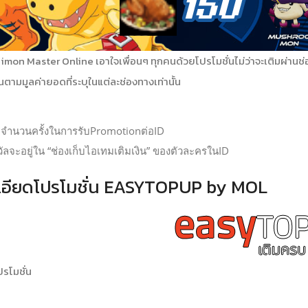
imon Master Online เอาใจเพื่อนๆ ทุกคนด้วยโปรโมชั่นไม่ว่าจะเติมผ่านช่
ินตามมูลค่ายอดที่ระบุในแต่ละช่องทางเท่านั้น
ดจำนวนครั้งในการรับPromotionต่อID
ัลจะอยู่ใน “ช่องเก็บไอเทมเติมเงิน” ของตัวละครในID
เอียดโปรโมชั่น EASYTOPUP by MOL
รโมชั่น