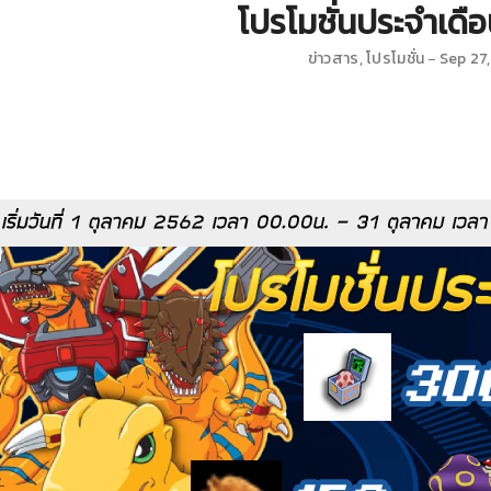
โปรโมชั่นประจำเดื
ข่าวสาร
,
โปรโมชั่น
Sep 27