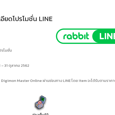
อียดโปรโมชั่น LINE
รโมชั่น
ี่ 1 – 31 ตุลาคม 2562
ม Digimon Master Online ผ่านช่องทาง LINE โดย Item จะได้รับตามราคาบัต
ช่องเก็บดิจิ