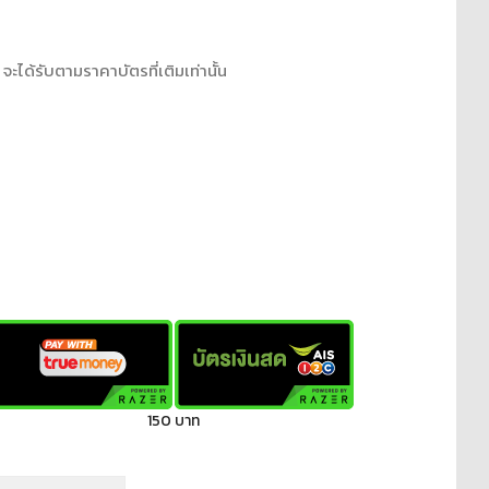
ด้รับตามราคาบัตรที่เติมเท่านั้น
150 บาท