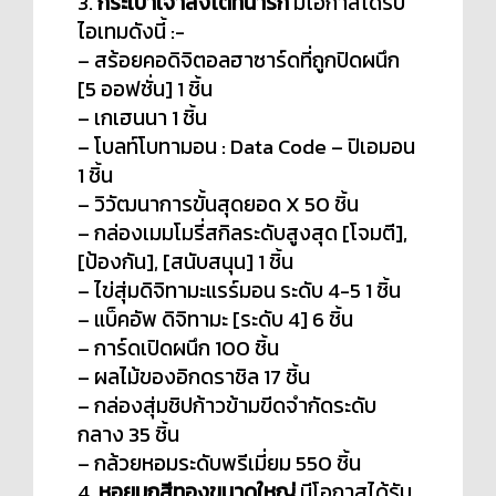
3.
กระเป๋าเจ้าสิงโตที่น่ารัก
มีโอกาสได้รับ
ไอเทมดังนี้ :-
– สร้อยคอดิจิตอลฮาซาร์ดที่ถูกปิดผนึก
[5 ออฟชั่น] 1 ชิ้น
– เกเฮนนา 1 ชิ้น
– โบลท์โบทามอน : Data Code – ปิเอมอน
1 ชิ้น
– วิวัฒนาการขั้นสุดยอด X 50 ชิ้น
– กล่องเมมโมรี่สกิลระดับสูงสุด [โจมตี],
[ป้องกัน], [สนับสนุน] 1 ชิ้น
– ไข่สุ่มดิจิทามะแรร์มอน ระดับ 4-5 1 ชิ้น
– แบ็คอัพ ดิจิทามะ [ระดับ 4] 6 ชิ้น
– การ์ดเปิดผนึก 100 ชิ้น
– ผลไม้ของอิกดราชิล 17 ชิ้น
– กล่องสุ่มชิปก้าวข้ามขีดจำกัดระดับ
กลาง 35 ชิ้น
– กล้วยหอมระดับพรีเมี่ยม 550 ชิ้น
4.
หอยมุกสีทองขนาดใหญ่
มีโอกาสได้รับ