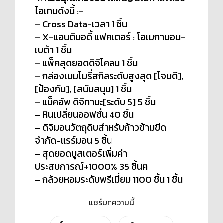
ไอเทมดังนี้ :-
– Cross Data-เวลา 1 ชิ้น
– X-แอนติบอดี้ แฟคเตอร์ : โอเมกามอน-
เบต้า 1 ชิ้น
– แพ็คสุดยอดดิจิโคลน 1 ชิ้น
– กล่องเมมโมรี่สกิลระดับสูงสุด [โจมตี],
[ป้องกัน], [สนับสนุน] 1 ชิ้น
– แบ็คอัพ ดิจิทามะ[ระดับ 5] 5 ชิ้น
– หินเปลี่ยนออฟชั่น 40 ชิ้น
– ดิจิมอนวัตถุดิบสำหรับก้าวข้ามขีด
จำกัด-แรร์มอน 5 ชิ้น
– สุดยอดบูสเตอร์เพิ่มค่า
ประสบการณ์+1000% 35 ชิ้นฅ
– กล้วยหอมระดับพรีเมี่ยม 1100 ชิ้น 1 ชิ้น
แชร์บทความนี้