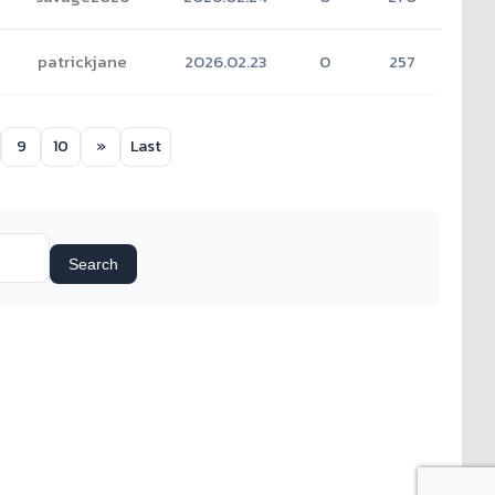
patrickjane
2026.02.23
0
257
9
10
»
Last
Search