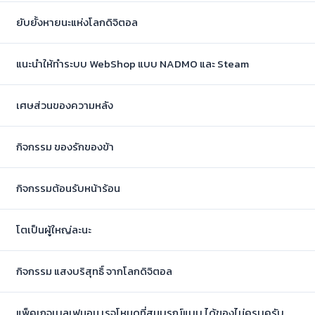
ยับยั้งหายนะแห่งโลกดิจิตอล
แนะนำให้ทำระบบ WebShop แบบ NADMO และ Steam
เศษส่วนของความหลัง
กิจกรรม ของรักของข้า
กิจกรรมต้อนรับหน้าร้อน
โตเป็นผู้ใหญ่ละนะ
กิจกรรม แสงบริสุทธิ์ จากโลกดิจิตอล
แพ็คเกจเบลเฟมอน เรจโหมดที่สมบูรณ์แบบ ได้ของไม่ครบครับ