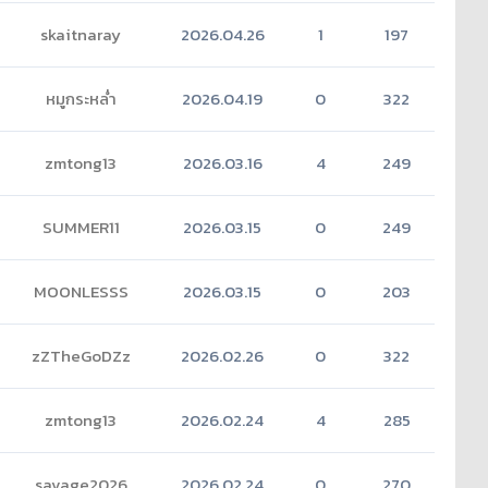
skaitnaray
2026.04.26
1
197
หมูกระหล่ำ
2026.04.19
0
322
zmtong13
2026.03.16
4
249
SUMMER11
2026.03.15
0
249
MOONLESSS
2026.03.15
0
203
zZTheGoDZz
2026.02.26
0
322
zmtong13
2026.02.24
4
285
savage2026
2026.02.24
0
270