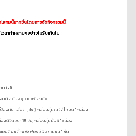
่นเกมนี้มากขึ้นโดยการจัดกิจกรรมนี้
ะมีเวลาทำหลายๆอย่างไม่รับเกินไป
อน 1 อัน
 โจมตี สนับสนุน และป้องกัน
ป้องกัน ,เลือด ,ds ], กล่องสุ่มเบริส์โหมด 1 กล่อง
งดิจิอ่อร่า 15 วัน, กล่องสุ่มขับขี่ 1กล่อง
วัน แอนติบอดี้-xอัลฟอรซ์ วีดรามอน 1 อัน