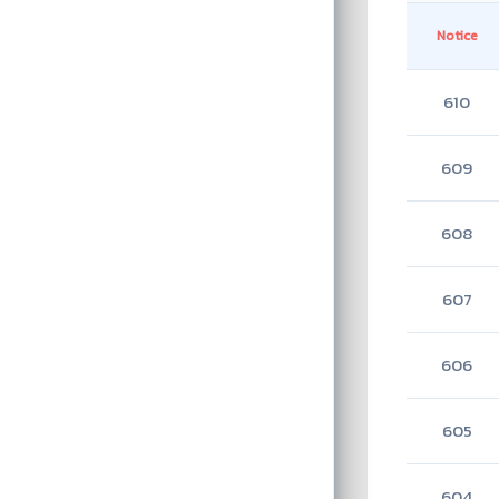
Notice
610
609
608
607
606
605
604