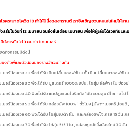
กโรคระบาดโควิด 19 ทำให้ปีนี้งดสงกรานต์ เราจึงเชิญชวนคนเล่นใหม่ให้มาเล
จะเริ่มในวันที่ 12
เมษายน จนถึงสิ้นเดือน เมษายน เพื่อให้ผู้เล่นได้เวลทันแล
มีน้องรหัสได้ 3 คนต่อ 1เทมเมอร์
ยดกิจกรรมมีดังนี้
ของตัวพี่และตัวน้องของรางวัลจะต่างกัน
มเมอร์น้องเวล 20 พี่จะได้รับ หินเปลี่ยนออฟชั่น 3 ชั้น หินเปลี่ยนค่าออฟชั่น 3
มเมอร์น้องเวล 30 พี่จะได้รับ บูสเตอร์ 1000% 3ชิ้น , ไข่สุ่ม อัลฟ่า 1 ใบ ช่องม่
ทมเมอร์น้องเวล 40 พี่จะได้รับ แคปซูลแมมโมรี่สกิล 1อัน แบบสุ่ม มีโอกาสได้
ทมเมอร์น้องเวล 50 พี่จะได้รับ กล่องบัพ 100% 1 ชั่วโมง [บัพดาเมจคริ ,โจมตี ,
มเมอร์น้องเวล 60 พี่จะได้รับ ไข่สุ่มเบต้า 1ใบ , และกล่องชิพโจเกรส 15 วัน ,กล่อ
ทมเมอร์น้องเวล 70 พี่จะได้รับ ไข่สุ่ม 5/5 1 ใบ , กล่องชุดนักวิ่งน้องใหม่ 30 