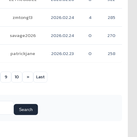
zmtong13
2026.02.24
4
285
savage2026
2026.02.24
0
270
patrickjane
2026.02.23
0
258
9
10
»
Last
Search