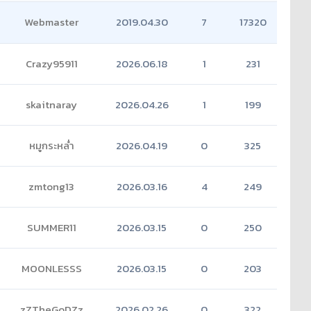
Webmaster
2019.04.30
7
17320
Crazy95911
2026.06.18
1
231
skaitnaray
2026.04.26
1
199
หมูกระหล่ำ
2026.04.19
0
325
zmtong13
2026.03.16
4
249
SUMMER11
2026.03.15
0
250
MOONLESSS
2026.03.15
0
203
zZTheGoDZz
2026.02.26
0
322