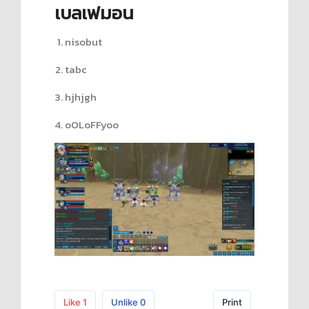
เบลเฟมอน
nisobut
tabc
hjhjgh
oOLoFFyoo
Like
1
Unlike
0
Print