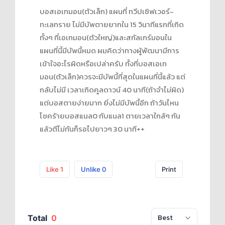
บอสเอเทมอน(ตัวเล็ก) แผนที่ ทวีปเซิฟเวอร์-
ทะเลทราย ไม่มีบัพตายยากใน 15 วินาทีแรกที่เกิด
ทั้งๆ ที่เอเทมอน(ตัวใหญ่)และสกัลเกร์มอนใน
แผนที่นี้มีบัพนี้หมด ผมคิดว่าทางผู้พัฒนามีการ
เข้าใจอะไรผิดหรือเปล่าครับ ทั้งที่บอสเอเท
มอน(ตัวเล็ก)ควรจะมีบัพนี้ที่สุดในแผนที่นี้แล้ว แต่
กลับไม่มี เวลาเกิดคูลดาวน์ 40 นาที(ถ้าจำไม่ผิด)
แต่บอสตายง่ายมาก ยิ่งไม่มีบัพนี้อีก ถ้าวันไหน
โชคร้ายบอสแนล0 กับแนล1 ตายเวลาใกล้ๆ กัน
แล้วตีไม่ทันก็รอไปยาวๆ 30 นาที++
Like
1
Unlike
0
Print
Total
0