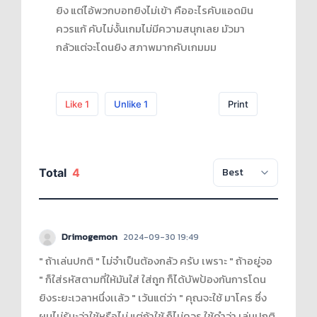
ยิง แต่ไอ้พวกบอทยิงไม่เข้า คืออะไรคับแอดมิน
ควรแก้ คับไม่งั้นเกมไม่มีความสนุกเลย มัวมา
กลัวแต่จะโดนยิง สภาพมากคับเกมมม
Like
1
Unlike
1
Print
Total
4
Drimogemon
2024-09-30 19:49
" ถ้าเล่นปกติ " ไม่จำเป็นต้องกลัว ครับ เพราะ " ถ้าอยู่จอ
" ก็ใส่รหัสตามที่ให้มันใส่ ใส่ถูก ก็ได้บัพป้องกันการโดน
ยิงระยะเวลาหนึ่งเเล้ว " เว้นแต่ว่า " คุณจะใช้ มาโคร ซึ่ง
ผมไม่รู้นะว่าใช้หรือไม่ แต่ถ้าใช้ ก็ไม่ควร ใช้คำว่า เล่นปกติ